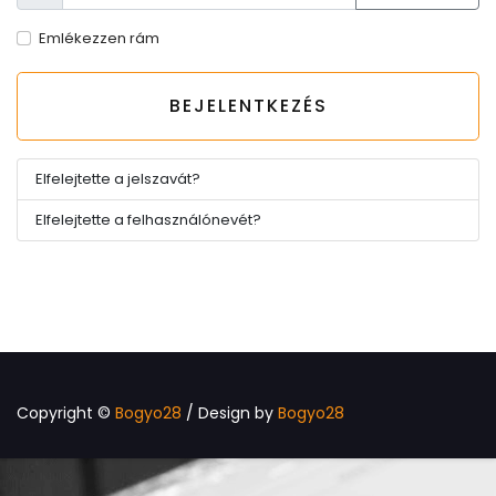
JELSZÓ
Emlékezzen rám
BEJELENTKEZÉS
Elfelejtette a jelszavát?
Elfelejtette a felhasználónevét?
Copyright ©
Bogyo28
/ Design by
Bogyo28