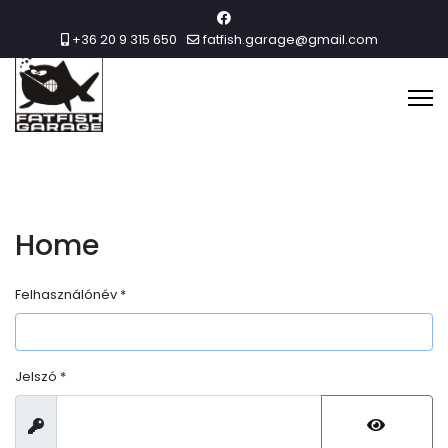
+36 20 9 315 650
fatfish.garage@gmail.com
Home
Felhasználónév
*
Jelszó
*
Megjelenítés